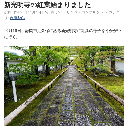
新光明寺の紅葉始まりました
投稿日:
2025年11月16日
by
(有)アイ・リンク・コンサルタント
カテゴ
リ:
春夏秋冬
10月16日、静岡市足久保にある新光明寺に紅葉の様子をうかがい
に行く。