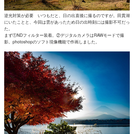
逆光対策が必要 いつもだと、日の出直後に撮るのですが。田貫湖
にいたことと、今回は雲があったため日の出時刻には撮影不可だっ
た。
まず①NDフィルター装着。②デジタルカメラはRAWモードで撮
影。photoshopのソフト現像機能で作画しました。