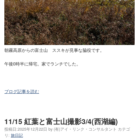
朝霧高原からの富士山 ススキが見事な脇役です。
午後0時半に帰宅。家でランチでした。
ブログ記事を読む
11/15 紅葉と富士山撮影3/4(西湖編)
投稿日:
2025年12月22日
by
(有)アイ・リンク・コンサルタント
カテゴ
リ:
旅日記