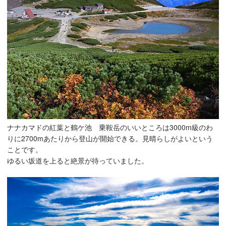
ナナカマドの紅葉と鶴ケ池 乗鞍岳のいいところは3000m級のわ
りに2700mあたりから登山が開始できる。見晴らしがよいという
ことです。
ゆるい坂道を上ると絶景が待っていました。