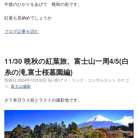
午後のひかりをあびて 晩秋の彩です。
紅葉も見納めでしょうか
ブログ記事を読む
11/30 晩秋の紅葉旅、富士山一周4/5(白
糸の滝,富士桜墓園編)
投稿日:
2024年12月30日
by
(有)アイ・リンク・コンサルタント
カテゴ
リ:
富士山撮影
さて本日ラス前とラストの撮影地です。