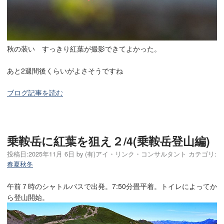
秋の装い すっきり紅葉が撮影できてよかった。
あと2週間後くらいがよさそうですね
ブログ記事を読む
乗鞍岳に紅葉を狙え２/4(乗鞍岳登山編)
投稿日:
2025年11月 6日
by
(有)アイ・リンク・コンサルタント
カテゴリ:
春夏秋冬
午前７時のシャトルバスで出発。7:50分畳平着。トイレによってか
ら登山開始。