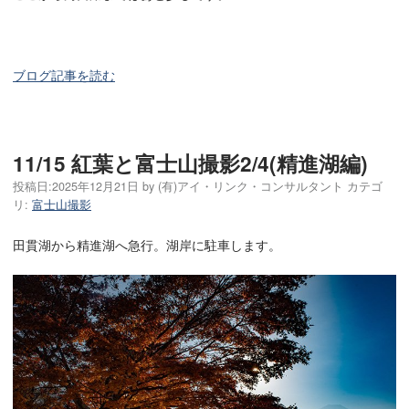
ブログ記事を読む
11/15 紅葉と富士山撮影2/4(精進湖編)
投稿日:
2025年12月21日
by
(有)アイ・リンク・コンサルタント
カテゴ
リ:
富士山撮影
田貫湖から精進湖へ急行。湖岸に駐車します。