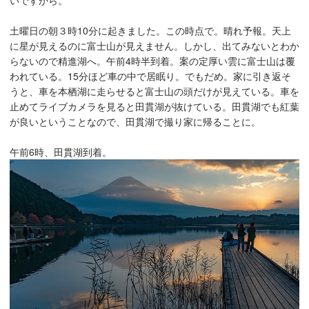
いですから。
土曜日の朝３時10分に起きました。この時点で。晴れ予報。天上
に星が見えるのに富士山が見えません。しかし、出てみないとわか
らないので精進湖へ。午前4時半到着。案の定厚い雲に富士山は覆
われている。15分ほど車の中で居眠り。でもだめ。家に引き返そ
うと、車を本栖湖に走らせると富士山の頭だけが見えている。車を
止めてライブカメラを見ると田貫湖が抜けている。田貫湖でも紅葉
が良いということなので、田貫湖で撮り家に帰ることに。
午前6時、田貫湖到着。