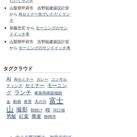
ただくランチ
山梨県甲府市 吉野聡建築設計室
から
AIセミナー先でいただくラン
チ
加藤忠宏 から
モーニングのサン
ドイッチ考
山梨県甲府市 吉野聡建築設計室
から
モーニングのサンドイッチ考
タグクラウド
AI
AIセミナー
カレー
コンサル
セミナー
モーニン
ティング
ランチ
グ
事業再構築補助
富士
金
動画
夜景
天の川
山
撮影
桜
朝焼け
河口湖
男飯
紅葉
蕎麦
静岡市
中小企業診断士 加藤忠宏ブ