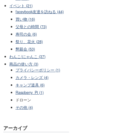
イベント (21)
facevbook友達を訪ねる (44)
買い物 (16)
父母との時間 (73)
寿司の会 (6)
祭り、花火 (28)
懇親会 (53)
わんこ/にゃんこ (37)
商品の使い方 (3)
プライバシーポリシー (1)
カメラ・レンズ (4)
キャンプ道具 (6)
Raspberry_Pi (1)
ドローン
その他 (4)
アーカイブ