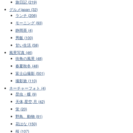
旅日記 (219)
グルメjapan (32)
ランチ (206)
モーニング (93)
静岡茶 (4)
男飯 (100)
甘い生活 (58)
風景写真 (46)
街角の風景 (48)
春夏秋冬 (48)
富士山撮影 (501)
撮影旅 (110)
ネーチャーフォト (4)
昆虫・蝶 (9)
天体,星空,月 (42)
蛍 (20)
野鳥、動物 (91)
花はな (150)
桜 (107)