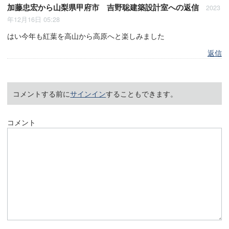
加藤忠宏
から
山梨県甲府市 吉野聡建築設計室
への返信
2023
年12月16日 05:28
はい今年も紅葉を高山から高原へと楽しみました
返信
コメントする前に
サインイン
することもできます。
コメント