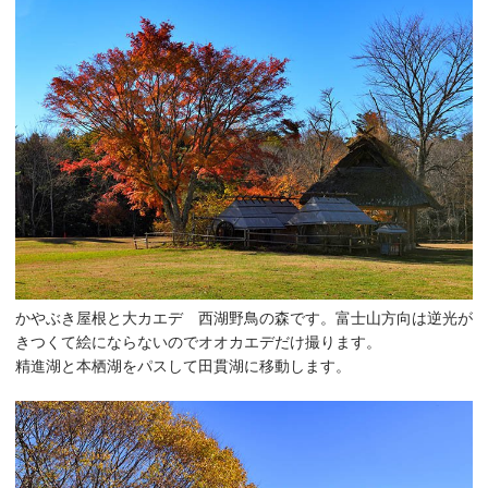
かやぶき屋根と大カエデ 西湖野鳥の森です。富士山方向は逆光が
きつくて絵にならないのでオオカエデだけ撮ります。
精進湖と本栖湖をパスして田貫湖に移動します。