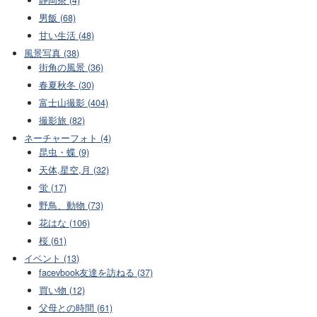
男飯 (68)
甘い生活 (48)
風景写真 (38)
街角の風景 (36)
春夏秋冬 (30)
富士山撮影 (404)
撮影旅 (82)
ネーチャーフォト (4)
昆虫・蝶 (9)
天体,星空,月 (32)
蛍 (17)
野鳥、動物 (73)
花はな (106)
桜 (61)
イベント (13)
facevbook友達を訪ねる (37)
買い物 (12)
父母との時間 (61)