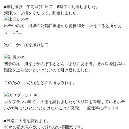
■早朝撮影 午前4時に出て、6時半に到着しました。
河津ループ橋をくだって、到達しました。
出合いの滝 河津の公営駐車場から徒歩10分。坂を下ると滝があ
りました。
次に、かに滝を撮影して
初景の滝 川をさかのぼるとどんづまりにある滝。それ以降は高い
階段を上らないといけないので引き返しました。
このため、へび滝などの３滝はみれず。
カサブランカ咲く 大瀧を訪ねましたが入り口を管理しているホテ
ルが8時にならないとあけないことが発覚、一度仕事に行きます
■帰路に大瀧を訪ねます。
30ｍの最大滝を残して帰れない雰囲気です。