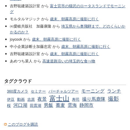
吉野聡建築設計室 から
富士宮市の猫沢のロータスランドでモーニン
グ
モルタルマジック から
歳末、朝霧高原に撮影に行く
㈲愛岐共販社 加藤康隆 から
埼玉県から奥飛騨まで、どのくらいか
かるのか？
joycook から
歳末、朝霧高原に撮影に行く
中小企業診断士加藤忠宏 から
歳末、朝霧高原に撮影に行く
吉野聡建築設計室 から
歳末、朝霧高原に撮影に行く
あめつち菜人 から
高速道路沿いの埼玉的な食べ物
タグクラウド
モーニング
ランチ
360度カメラ
セミナー
バーチャルツアー
富士山
撮影
夜景
撮り馬鹿隊
伊豆
動画
吉原
寿司
河口湖
男飯
蕎麦
雲海
静岡市
桜
田貫湖
このブログを購読