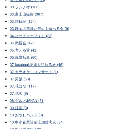
03.ランチ考 (166)
03.富士山撮影 (367)
03.旅日記 (124)
03.静岡の美味い寿司を食べる会 (9)
04.ネーチャーフォト (23)
05.懇親会 (47)
05.考える舌 (42)
05.風景写真 (60)
07.facebook友達を訪ねる旅 (46)
07.カラオケ・コンサート (1)
07.男飯 (50)
07.花はな (117)
07.花火 (9)
08.グルメJAPAN (31)
09.紅葉 (3)
10.おやじバンド (3)
10.中小企業診断士加藤忠宏 (34)