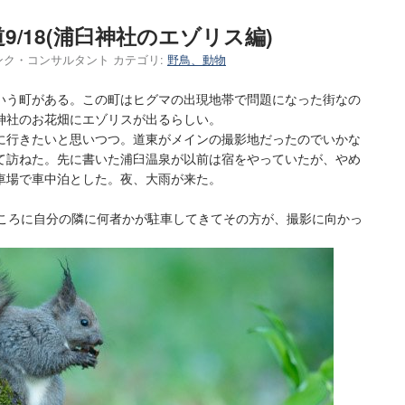
/18(浦臼神社のエゾリス編)
リンク・コンサルタント
カテゴリ:
野鳥、動物
いう町がある。この町はヒグマの出現地帯で問題になった街なの
神社のお花畑にエゾリスが出るらしい。
に行きたいと思いつつ。道東がメインの撮影地だったのでいかな
て訪ねた。先に書いた浦臼温泉が以前は宿をやっていたが、やめ
車場で車中泊とした。夜、大雨が来た。
時ころに自分の隣に何者かが駐車してきてその方が、撮影に向かっ