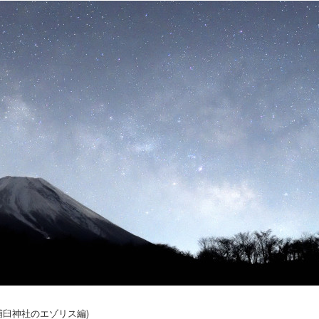
(浦臼神社のエゾリス編)