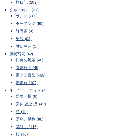
旅日記 (209)
グルメjapan (31)
ランチ (200)
モーニング (90)
静岡茶 (4)
男飯 (98)
甘い生活 (57)
風景写真 (42)
街角の風景 (48)
春夏秋冬 (46)
富士山撮影 (499)
撮影旅 (107)
ネーチャーフォト (4)
昆虫・蝶 (9)
天体,星空,月 (42)
蛍 (19)
野鳥、動物 (86)
花はな (146)
桜 (107)