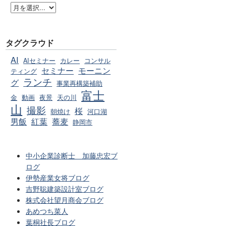
タグクラウド
AI
AIセミナー
カレー
コンサル
セミナー
モーニン
ティング
ランチ
グ
事業再構築補助
富士
金
動画
夜景
天の川
山
撮影
桜
朝焼け
河口湖
男飯
紅葉
蕎麦
静岡市
中小企業診断士 加藤忠宏ブ
ログ
伊勢産業女将ブログ
吉野聡建築設計室ブログ
株式会社望月商会ブログ
あめつち菜人
葉桐社長ブログ