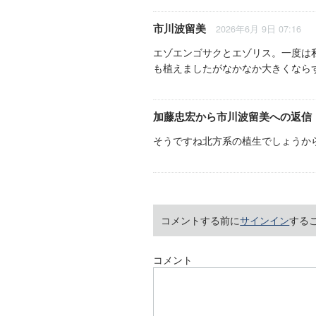
市川波留美
2026年6月 9日 07:16
エゾエンゴサクとエゾリス。一度は
も植えましたがなかなか大きくなら
加藤忠宏
から
市川波留美
への返信
そうですね北方系の植生でしょうか
コメントする前に
サインイン
する
コメント