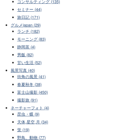
コンサルティング (135)
セミナー (44)
旅日記 (171)
グルメjapan (29)
ランチ (182)
モーニング (83)
静岡茶 (4)
男飯 (82)
甘い生活 (52)
風景写真 (40)
街角の風景 (41)
春夏秋冬 (38)
富士山撮影 (450)
撮影旅 (91)
ネーチャーフォト (4)
昆虫・蝶 (9)
天体,星空,月 (34)
蛍 (19)
野鳥、動物 (77)