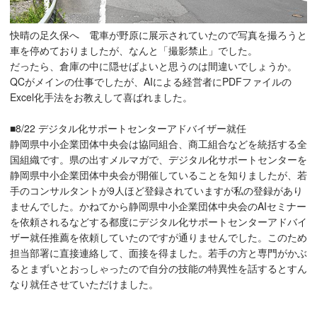
快晴の足久保へ 電車が野原に展示されていたので写真を撮ろうと
車を停めておりましたが、なんと「撮影禁止」でした。
だったら、倉庫の中に隠せばよいと思うのは間違いでしょうか。
QCがメインの仕事でしたが、AIによる経営者にPDFファイルの
Excel化手法をお教えして喜ばれました。
■8/22 デジタル化サポートセンターアドバイザー就任
静岡県中小企業団体中央会は協同組合、商工組合などを統括する全
国組織です。県の出すメルマガで、デジタル化サポートセンターを
静岡県中小企業団体中央会が開催していることを知りましたが、若
手のコンサルタントが9人ほど登録されていますが私の登録があり
ませんでした。かねてから静岡県中小企業団体中央会のAIセミナー
を依頼されるなどする都度にデジタル化サポートセンターアドバイ
ザー就任推薦を依頼していたのですが通りませんでした。このため
担当部署に直接連絡して、面接を得ました。若手の方と専門がかぶ
るとまずいとおっしゃったので自分の技能の特異性を話するとすん
なり就任させていただけました。