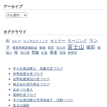
アーカイブ
タグクラウド
ラン
AI
セミナー
モーニング
カレー
コンサルティング
富士山
チ
撮影
事業再構築補助金
動画
夜景
天の川
朝
桜
男飯
蕎麦
焼け
河口湖
紅葉
雲海
静岡市
中小企業診断士 加藤忠宏ブログ
伊勢産業女将ブログ
吉野聡建築設計室ブログ
株式会社望月商会ブログ
あめつち菜人
葉桐社長ブログ
中小企業診断士宮澤奈緒子、活動つづり
富士山撮影