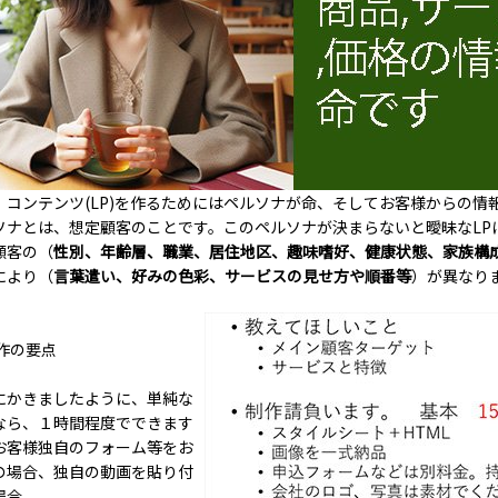
、コンテンツ(LP)を作るためにはペルソナが命、そしてお客様からの
ソナとは、想定顧客のことです。このペルソナが決まらないと曖昧なLP
顧客の（
性別、年齢層、職業、居住地区、趣味嗜好、健康状態、家族構
により（
言葉遣い、好みの色彩、サービスの見せ方や順番等
）が異なり
制作の要点
にかきましたように、単純な
なら、１時間程度でできます
お客様独自のフォーム等をお
の場合、独自の動画を貼り付
場合、