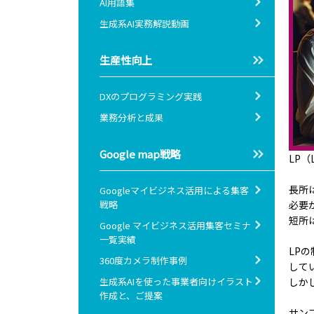
AI用語集
生成系AI実務解説動画
生産性向上
DXのプログラミング実践
業務分析と成果
Google map戦略
LP（
長所
Googleマイビジネス活用による集客
戦略
必要
短所
Google マイビジネス活用集客セミナ
一覧実績
LP
360度カメラ制作事例
して
生成系AIを使った事業者向けイラスト
しか
作成と、ご提案
サン