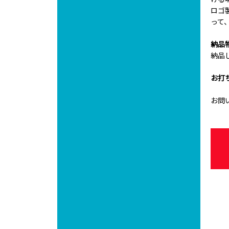
ロゴ
って
納品
納品
お打
お問