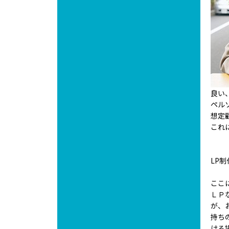
良い
ペル
想定
これ
LP
ここ
ＬＰ
が、
持ち
ける