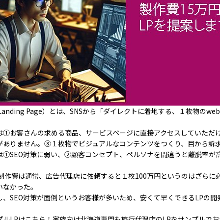
Landing Page
）とは、SNSから「ダイレクトに着地する、１枚物のwe
は①お客さんの求める商品、サービスページに直接アクセスしていただ
がありません。③１枚物でビジュアルなコンテンツをつくり、目から訴
は①SEO対策に弱い、②顧客コンセプト、ペルソナを間違うと離脱率が
の制作費は通常、広告代理店に依頼すると１枚100万円というのはざらに
いなかった。
し、SEO対策が面倒というお客様が多いため、安くて早くできるLPの開
プルLPはこちら！家族向け北海道専門も旅行代理店のLPをサンプルで