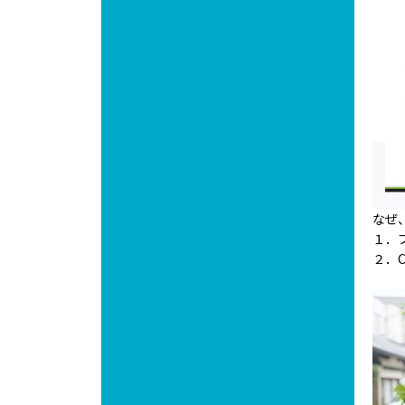
なぜ
１．
２．