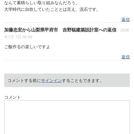
なんて素晴らしい取り組みなんだろう。
大学時代に自炊していたこととは言え、流石です。
返信
加藤忠宏
から
山梨県甲府市 吉野聡建築設計室
への返信
2026
年7月 7日 05:06
ご飯作るの楽しいですよ
返信
コメントする前に
サインイン
することもできます。
コメント