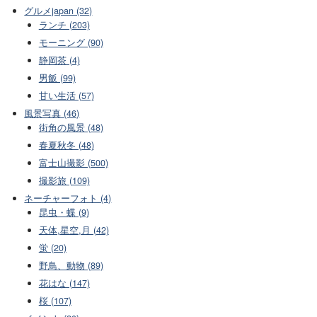
グルメjapan (32)
ランチ (203)
モーニング (90)
静岡茶 (4)
男飯 (99)
甘い生活 (57)
風景写真 (46)
街角の風景 (48)
春夏秋冬 (48)
富士山撮影 (500)
撮影旅 (109)
ネーチャーフォト (4)
昆虫・蝶 (9)
天体,星空,月 (42)
蛍 (20)
野鳥、動物 (89)
花はな (147)
桜 (107)