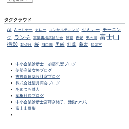
タグクラウド
AI
セミナー
モーニン
AIセミナー
カレー
コンサルティング
富士山
ランチ
グ
事業再構築補助金
動画
夜景
天の川
撮影
桜
男飯
紅葉
蕎麦
朝焼け
河口湖
静岡市
中小企業診断士 加藤忠宏ブログ
伊勢産業女将ブログ
吉野聡建築設計室ブログ
株式会社望月商会ブログ
あめつち菜人
葉桐社長ブログ
中小企業診断士宮澤奈緒子、活動つづり
富士山撮影