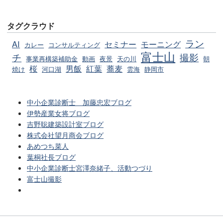
タグクラウド
ラン
AI
セミナー
モーニング
カレー
コンサルティング
富士山
チ
撮影
事業再構築補助金
動画
夜景
天の川
朝
桜
男飯
紅葉
蕎麦
焼け
河口湖
雲海
静岡市
中小企業診断士 加藤忠宏ブログ
伊勢産業女将ブログ
吉野聡建築設計室ブログ
株式会社望月商会ブログ
あめつち菜人
葉桐社長ブログ
中小企業診断士宮澤奈緒子、活動つづり
富士山撮影