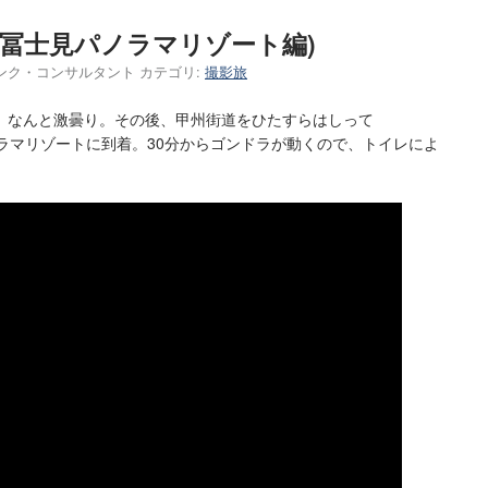
/6(冨士見パノラマリゾート編)
リンク・コンサルタント
カテゴリ:
撮影旅
。なんと激曇り。その後、甲州街道をひたすらはしって
ラマリゾートに到着。30分からゴンドラが動くので、トイレによ