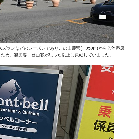
ズランなどのシーズンでありこの山麓駅(1,050m)から入笠湿原
ゆけるため、観光客、登山客が思った以上に集結していました。