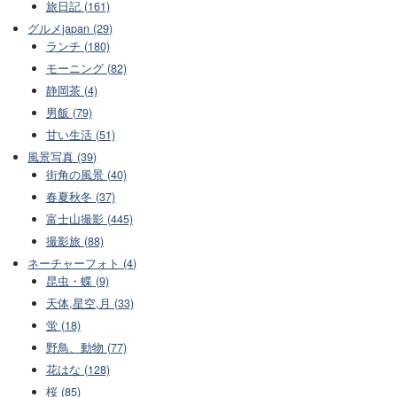
旅日記 (161)
グルメjapan (29)
ランチ (180)
モーニング (82)
静岡茶 (4)
男飯 (79)
甘い生活 (51)
風景写真 (39)
街角の風景 (40)
春夏秋冬 (37)
富士山撮影 (445)
撮影旅 (88)
ネーチャーフォト (4)
昆虫・蝶 (9)
天体,星空,月 (33)
蛍 (18)
野鳥、動物 (77)
花はな (128)
桜 (85)