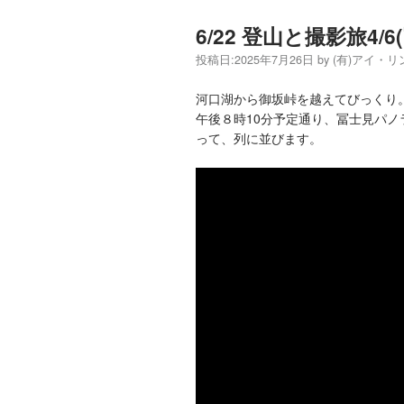
6/22 登山と撮影旅4
投稿日:
2025年7月26日
by
(有)アイ・
河口湖から御坂峠を越えてびっくり
午後８時10分予定通り、冨士見パノ
って、列に並びます。