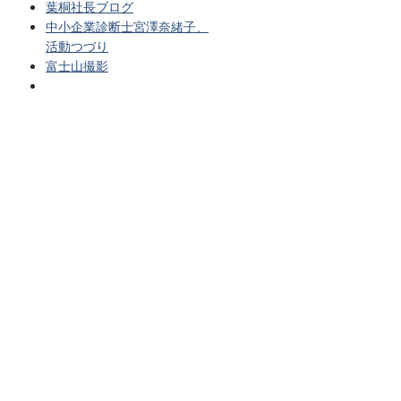
葉桐社長ブログ
中小企業診断士宮澤奈緒子、
活動つづり
富士山撮影