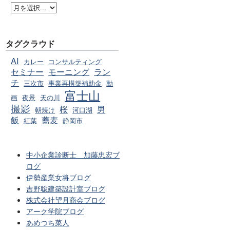
タグクラウド
AI
カレー
コンサルティング
セミナー
モーニング
ラン
チ
三次市
事業再構築補助金
動
富士山
画
夜景
天の川
撮影
桜
男
朝焼け
河口湖
飯
蕎麦
紅葉
静岡市
中小企業診断士 加藤忠宏ブ
ログ
伊勢産業女将ブログ
吉野聡建築設計室ブログ
株式会社望月商会ブログ
アーク学院ブログ
あめつち菜人