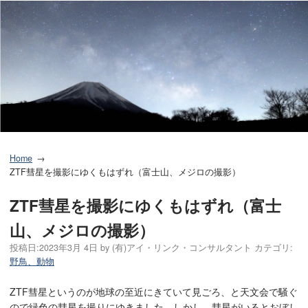
Home
ZTF彗星を撮影にゆくもはずれ（富士山、メジロの撮影）
ZTF彗星を撮影にゆくもはずれ（富士
山、メジロの撮影）
投稿日:
2023年3月 4日
by
(有)アイ・リンク・コンサルタント
カテゴリ:
野鳥、動物
ZTF彗星というのが地球の至近にきていて見ごろ、と天文会で騒ぐ
ので緑色の彗星を撮りにゆきました。しかし、彗星がいるとおぼし