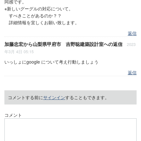
同感です。
※新しいグーグルの対応について。
すべきことがあるのか？？
詳細情報を宜しくお願い致します。
返信
加藤忠宏
から
山梨県甲府市 吉野聡建築設計室
への返信
2023
年3月 4日 05:15
いっしょにgoogle について考え行動しましょう
返信
コメントする前に
サインイン
することもできます。
コメント