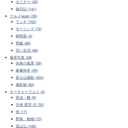
セミナー (42)
旅日記 (141)
グルメjapan (26)
ランチ (162)
モーニング (74)
静岡茶 (4)
男飯 (68)
甘い生活 (48)
風景写真 (38)
街角の風景 (36)
春夏秋冬 (30)
富士山撮影 (404)
撮影旅 (82)
ネーチャーフォト (4)
昆虫・蝶 (9)
天体,星空,月 (32)
蛍 (17)
野鳥、動物 (73)
花はな (106)