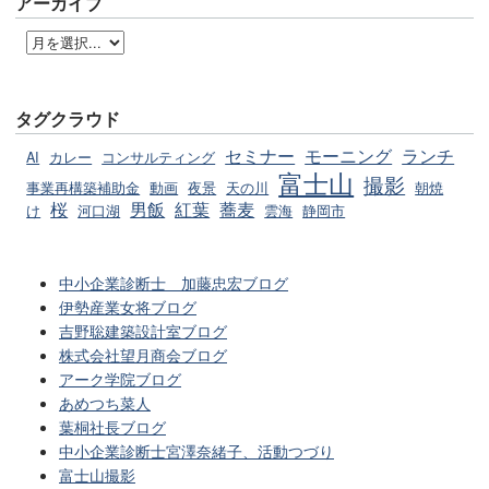
アーカイブ
タグクラウド
セミナー
モーニング
ランチ
AI
カレー
コンサルティング
富士山
撮影
事業再構築補助金
動画
夜景
天の川
朝焼
桜
男飯
紅葉
蕎麦
け
河口湖
雲海
静岡市
中小企業診断士 加藤忠宏ブログ
伊勢産業女将ブログ
吉野聡建築設計室ブログ
株式会社望月商会ブログ
アーク学院ブログ
あめつち菜人
葉桐社長ブログ
中小企業診断士宮澤奈緒子、活動つづり
富士山撮影