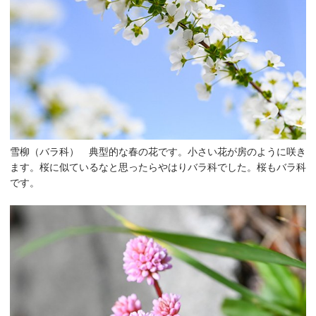
雪柳（バラ科） 典型的な春の花です。小さい花が房のように咲き
ます。桜に似ているなと思ったらやはりバラ科でした。桜もバラ科
です。