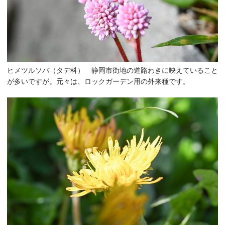
ヒメツルソバ（
タデ科
） 静岡市街地の道路わきに映えていること
が多いですが。元々は、ロックガーデン用の外来種です。