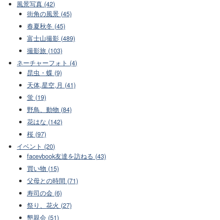
風景写真 (42)
街角の風景 (45)
春夏秋冬 (45)
富士山撮影 (489)
撮影旅 (103)
ネーチャーフォト (4)
昆虫・蝶 (9)
天体,星空,月 (41)
蛍 (19)
野鳥、動物 (84)
花はな (142)
桜 (97)
イベント (20)
facevbook友達を訪ねる (43)
買い物 (15)
父母との時間 (71)
寿司の会 (6)
祭り、花火 (27)
懇親会 (51)