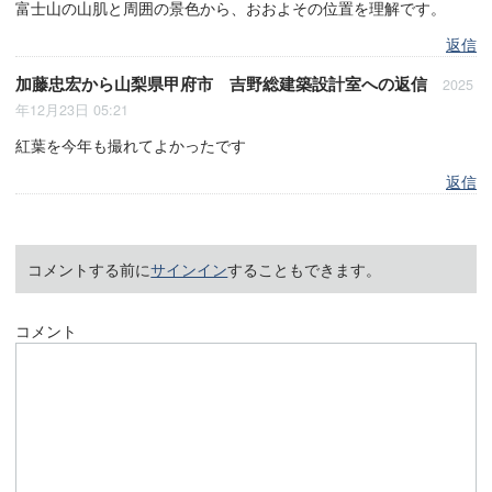
富士山の山肌と周囲の景色から、おおよその位置を理解です。
返信
加藤忠宏
から
山梨県甲府市 吉野総建築設計室
への返信
2025
年12月23日 05:21
紅葉を今年も撮れてよかったです
返信
コメントする前に
サインイン
することもできます。
コメント