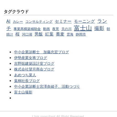
タグクラウド
ラン
AI
セミナー
モーニング
カレー
コンサルティング
富士山
チ
撮影
事業再構築補助金
動画
夜景
天の川
朝
桜
男飯
紅葉
蕎麦
焼け
河口湖
雲海
静岡市
中小企業診断士 加藤忠宏ブログ
伊勢産業女将ブログ
吉野聡建築設計室ブログ
株式会社望月商会ブログ
あめつち菜人
葉桐社長ブログ
中小企業診断士宮澤奈緒子、活動つづり
富士山撮影
I link consultant All Right Reserved.