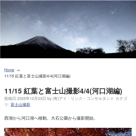
Home
11/15 紅葉と富士山撮影4/4(河口湖編)
11/15 紅葉と富士山撮影4/4(河口湖編)
投稿日:
2025年12月23日
by
(有)アイ・リンク・コンサルタント
カテゴ
リ:
富士山撮影
西湖から河口湖へ移動。大石公園から撮影開始。