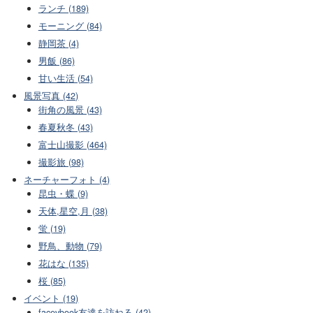
ランチ (189)
モーニング (84)
静岡茶 (4)
男飯 (86)
甘い生活 (54)
風景写真 (42)
街角の風景 (43)
春夏秋冬 (43)
富士山撮影 (464)
撮影旅 (98)
ネーチャーフォト (4)
昆虫・蝶 (9)
天体,星空,月 (38)
蛍 (19)
野鳥、動物 (79)
花はな (135)
桜 (85)
イベント (19)
facevbook友達を訪ねる (42)