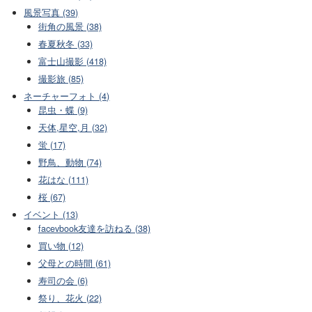
風景写真 (39)
街角の風景 (38)
春夏秋冬 (33)
富士山撮影 (418)
撮影旅 (85)
ネーチャーフォト (4)
昆虫・蝶 (9)
天体,星空,月 (32)
蛍 (17)
野鳥、動物 (74)
花はな (111)
桜 (67)
イベント (13)
facevbook友達を訪ねる (38)
買い物 (12)
父母との時間 (61)
寿司の会 (6)
祭り、花火 (22)