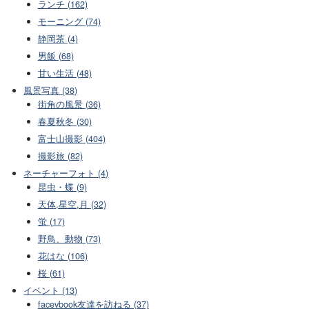
ランチ (162)
モーニング (74)
静岡茶 (4)
男飯 (68)
甘い生活 (48)
風景写真 (38)
街角の風景 (36)
春夏秋冬 (30)
富士山撮影 (404)
撮影旅 (82)
ネーチャーフォト (4)
昆虫・蝶 (9)
天体,星空,月 (32)
蛍 (17)
野鳥、動物 (73)
花はな (106)
桜 (61)
イベント (13)
facevbook友達を訪ねる (37)