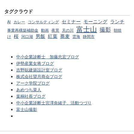
タグクラウド
セミナー
モーニング
ランチ
AI
カレー
コンサルティング
富士山
撮影
事業再構築補助金
動画
夜景
天の川
朝焼
桜
男飯
紅葉
蕎麦
け
河口湖
雲海
静岡市
中小企業診断士 加藤忠宏ブログ
伊勢産業女将ブログ
吉野聡建築設計室ブログ
株式会社望月商会ブログ
アーク学院ブログ
あめつち菜人
葉桐社長ブログ
中小企業診断士宮澤奈緒子、活動つづり
富士山撮影