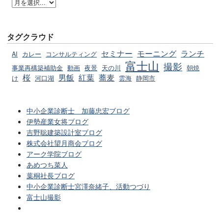
タグクラウド
セミナー
モーニング
ランチ
AI
カレー
コンサルティング
富士山
撮影
事業再構築補助金
動画
夜景
天の川
朝焼
桜
男飯
紅葉
蕎麦
け
河口湖
雲海
静岡市
中小企業診断士 加藤忠宏ブログ
伊勢産業女将ブログ
吉野聡建築設計室ブログ
株式会社望月商会ブログ
アーク学院ブログ
あめつち菜人
葉桐社長ブログ
中小企業診断士宮澤奈緒子、活動つづり
富士山撮影