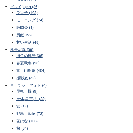
グルメjapan (26)
ランチ (162)
モーニング (74)
静岡茶 (4)
男飯 (68)
甘い生活 (48)
風景写真 (38)
街角の風景 (36)
春夏秋冬 (30)
富士山撮影 (404)
撮影旅 (82)
ネーチャーフォト (4)
昆虫・蝶 (9)
天体,星空,月 (32)
蛍 (17)
野鳥、動物 (73)
花はな (106)
桜 (61)