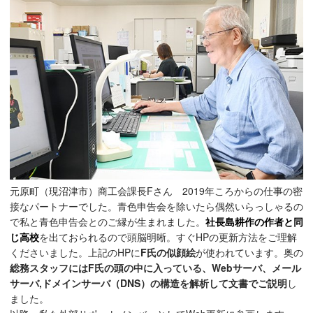
元原町（現沼津市）商工会課長Fさん 2019年ころからの仕事の密
接なパートナーでした。青色申告会を除いたら偶然いらっしゃるの
で私と青色申告会とのご縁が生まれました。
社長島耕作の作者と同
じ高校
を出ておられるので頭脳明晰。すぐHPの更新方法をご理解
くださいました。上記のHPに
F氏の似顔絵
が使われています。奥の
総務スタッフにはF氏の頭の中に入っている、Webサーバ、メール
サーバ,ドメインサーバ（DNS）の構造を解析して文書でご説明
し
ました。