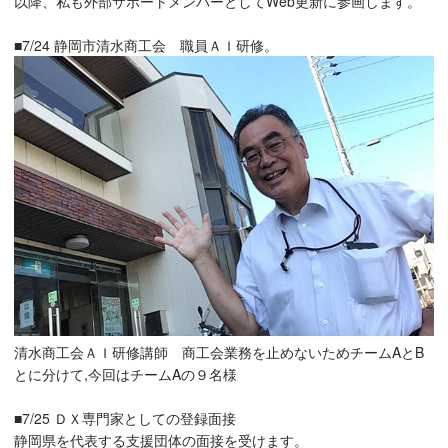
以降、私も外部サポートメンバーとしてWeb更新に参画します。
■7/24 静岡市清水商工会 職員ＡＩ研修。
清水商工会ＡＩ研修講師 商工会業務を止めないためチームAとB
とに分けて,今回はチームAの９名様
■7/25 ＤＸ専門家としての登録面接
静岡県を代表する支援団体の面接を受けます。