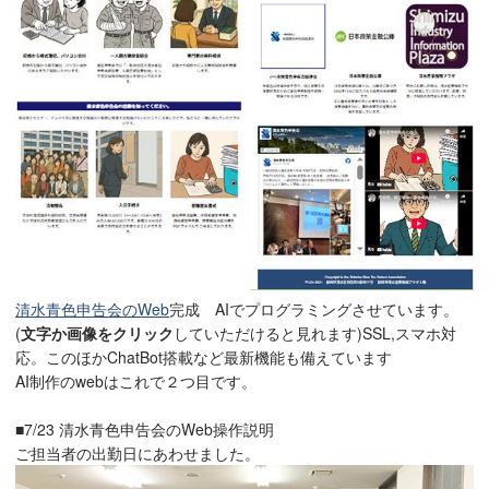
清水青色申告会のWeb
完成 AIでプログラミングさせています。
(
文字か画像をクリック
していただけると見れます)SSL,スマホ対
応。このほかChatBot搭載など最新機能も備えています
AI制作のwebはこれで２つ目です。
■7/23 清水青色申告会のWeb操作説明
ご担当者の出勤日にあわせました。