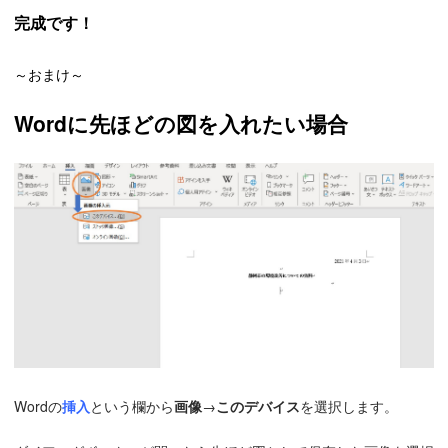
完成です！
～おまけ～
Wordに先ほどの図を入れたい場合
Wordの
挿入
という欄から
画像
→
このデバイス
を選択します。